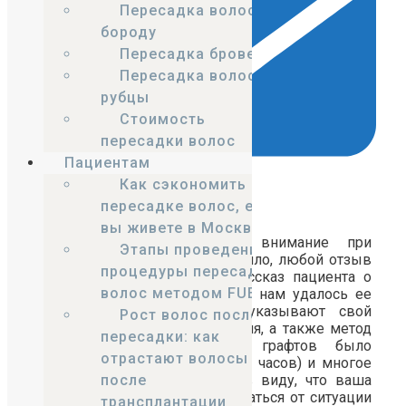
Пересадка волос в
бороду
Пересадка бровей
Пересадка волос на
рубцы
Стоимость
пересадки волос
Пациентам
Как сэкономить на
пересадке волос, если
Email
вы живете в Москве?
На что следует обратить внимание при
Этапы проведения
прочтении отзывов? Как правило, любой отзыв
процедуры пересадки
— это небольшая история, рассказ пациента о
волос методом FUE
своей проблеме, и о том, как нам удалось ее
решить. Многие пациенты указывают свой
Рост волос после
возраст, пол, стадию облысения, а также метод
пересадки: как
пересадки волос (сколько графтов было
отрастают волосы
пересажено за раз, за сколько часов) и многое
другое. Пожалуйста, имейте в виду, что ваша
после
ситуация может в корне отличаться от ситуации
трансплантации