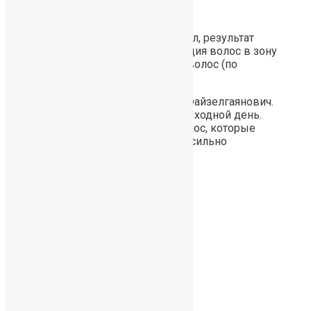
фото
Отзыв о пересадке волос
Мужчина, 40 лет, 3 300 фолликул, результат
через 12 месяцев, трансплантация волос в зону
А при высокой 1й линии роста волос (по
желанию пациента).
Отзыв: «Добрый вечер, Айрат Файзелгаянович.
Извините за беспокойство в выходной день.
Снял короткое видео обзор волос, которые
отросли. Результат меня очень сильно
радует.Спасибо Вам огромное.