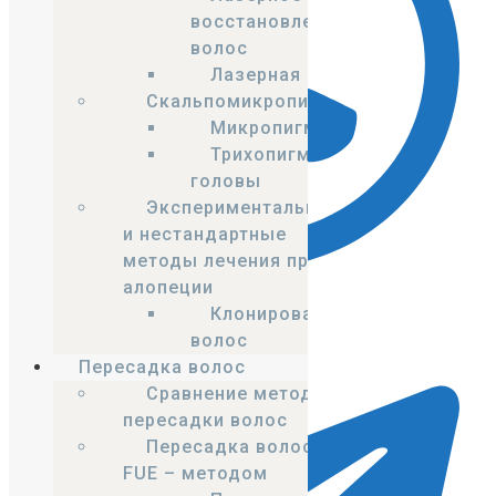
восстановление
волос
Лазерная кепка
Cкальпомикропигментация
Микропигментация
Трихопигментация
головы
Экспериментальные
и нестандартные
методы лечения при
алопеции
Клонирование
WhatsApp
волос
Пересадка волос
Сравнение методов
пересадки волос
Пересадка волос
FUE – методом