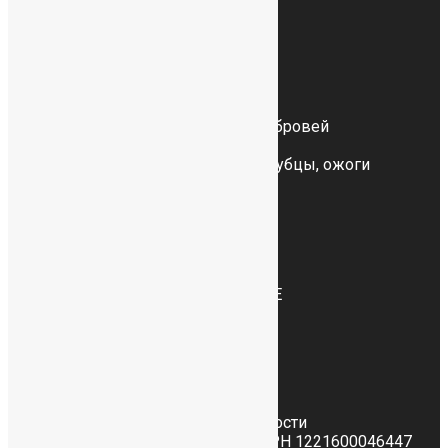
Центр трансплантации
и лечения волос
Пересадка волос отзывы
Пересадка волос на голову
Пересадка волос у женщин
Пересадка и восстановление бровей
Пересадка бороды
Пересадка волос на шрамы, рубцы, ожоги
Пересадка волос DHI
Тату волос
Лечение выпадения волос
Лечение волос в Казани
Пересадка волос цена
Пересадка волос методом FUE
+7 (917) 234-78-88
Заказать звонок
© 2022.
Политика конфиденциальности
ООО "АЙМЕД" ИНН 1655479160 ОГРН 1221600046447