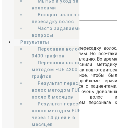
Мытье и уход за
окрепли.
волосами
Павел, 43 года
Возврат налога за
пересадку волос
Часто задаваемые
вопросы
Результаты
Очень долго не решалась на пересадку волос,
Пересадка волос
перечитала все сайты и форумы…Но все-таки
3400 графтов
решилась записаться на консультацию. Во время
Пересадка волос
приема мне доступно объяснили методику
методом FUE 4200
пересадки волос, рассказали, как подготовиться
к операции. Для меня главное, чтобы был
графтов
индивидуальный подход к проблеме, врачи
Результат пересадки
опытными и умели обращаться с пациентами.
волос методом FUE
Все, что я искала, я нашла! Я очень довольна
качественной пересадкой волос и
после 8 месяцев
профессиональным отношением персонала к
Результат пересадки
пациентам.
волос методом FUE
через 14 дней и 6
Татьяна, 37 лет
месяцев