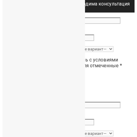
Имеются противопоказания, необходима консультация
специалиста.
Ваше имя
*
Номер телефона
*
Когда Вам перезвонить?
*
Отправляя сообщение, я соглашаюсь с условиями
политики конфиденциальности
. Поля отмеченные *
обязательны для заполнения.
×
Ваше имя
*
Номер телефона
*
Когда Вам перезвонить?
*