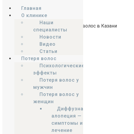
Главная
О клинике
Skip to content
Наши
специалисты
Центр трансплантации
Новости
и лечения волос
Видео
Статьи
Выберите ваш город
Потеря волос
Казань
Психологические
эффекты
+7 (917) 234-78-88
Заказать звонок
Потеря волос у
мужчин
Потеря волос у
Отзывы
женщин
Диффузная
алопеция —
симптомы и
лечение