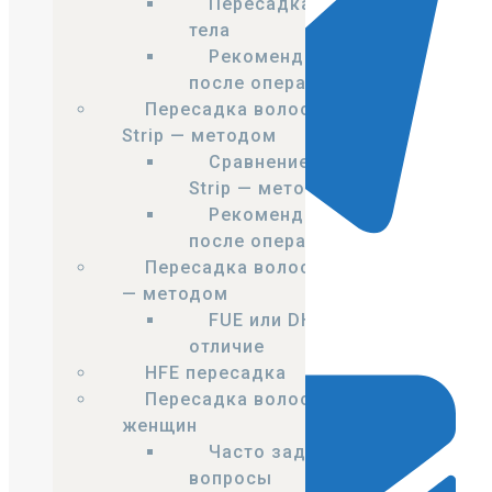
Пересадка волос с
тела
Рекомендации
после операции
Пересадка волос
Strip — методом
Сравнение FUE и
Strip — методов
Рекомендации
после операции
Пересадка волос DHI
— методом
Telegram
FUE или DHI в чем
отличие
HFE пересадка
Пересадка волос у
женщин
Часто задаваемые
вопросы