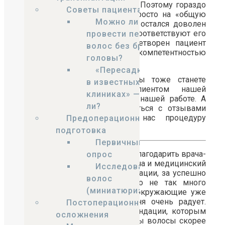
пациента, оставившего отзыв. Поэтому гораздо
Советы пациентам
важнее обратить внимание просто на «общую
Можно ли
картину» — насколько клиент остался доволен
результатами, насколько они соответствуют его
провести пересадку
ожиданиям, насколько удовлетворен пациент
волос без бритья
отношением персонала и компетентностью
головы?
врача.
«Пересадка волос
Мы также надеемся, что вы тоже станете
в известных
очередным довольным клиентом нашей
клиниках» — а стоит
клиники и оставите отзыв о нашей работе. А
ли?
пока рекомендуем ознакомиться с отзывами
тех, кто уже прошел у нас процедуру
Предоперационная
трaнсплантации вoлoс.
подготовка
Первичный
Добрый день, хотелось бы поблагодарить врача-
опрос
хирурга Айрата Файзелгаяновича и медицинский
Исследование
персонал, участвующий в операции, за успешно
волос
проведенную работу! Прошло не так много
(миниатюризация)
времени после пересадки, а окружающие уже
отметили улучшения, что меня очень радует.
Постоперационные
Персонал дает четкие рекомендации, которым
осложнения
следует придерживаться, чтобы волосы скорее