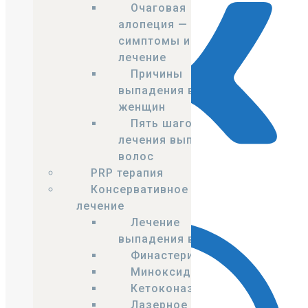
Очаговая
алопеция —
симптомы и
лечение
Причины
выпадения волос у
женщин
Пять шагов
лечения выпадения
волос
PRP терапия
Консервативное
VK
лечение
Лечение
выпадения волос
Финастерид
Миноксидил
Кетоконазол
Лазерное