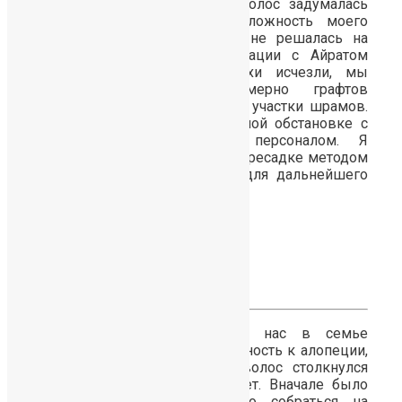
Здравствуйте! О пересадке волос задумалась
еще давно, но, учитывая сложность моего
случая, очень переживала и не решалась на
такой шаг. После консультации с Айратом
Файзелгаяновичем мои страхи исчезли, мы
обговорили, сколько примерно графтов
потребуется для пересадки на участки шрамов.
Операция прошла в комфортной обстановке с
прекрасным медицинским персоналом. Я
довольна проведенной мне пересадке методом
FUE и всем рекомендациям для дальнейшего
роста волос.
Екатерина, 41 год
Доброго времени суток! У нас в семье
генетическая предрасположенность к алопеции,
и с проблемой выпадения волос столкнулся
достаточно рано, уже в 25 лет. Вначале было
тяжело не только морально собраться на