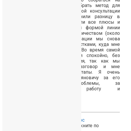
данную операцию, но и выбрать метод для
пересадки. На предварительной консультации
мне очень подробно объяснили разницу в
методах FUT и FUE, рассказали все плюсы и
минусы. Мы определились с формой линии
волос для пересадки и количеством (около
3200 графтов). В день операции мы снова
подробно определились с участками, куда мне
будут пересаживать волосы. Во время самой
операции я чувствовал себя спокойно, без
всякого страха и напряжения, так как мы
постоянно поддерживали разговор и мне
доступно объясняли все этапы. Я очень
благодарен Айрату Файзелгаяновичу за его
четкое видение проблемы, за
профессиональную работу и
доброжелательность!
Алексей, 36 лет
Для просмотра видео кликните по