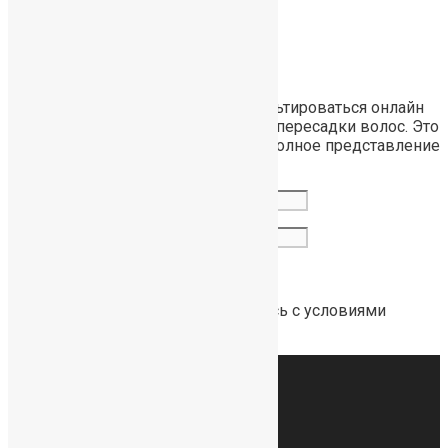
Записаться
на онлайн
консультацию
У вас есть возможность проконсультироваться онлайн
совершенно бесплатно по вопросу пересадки волос. Это
занимает 30 минут, и вы получите полное представление
об операции.
Отправляя сообщение, я соглашаюсь с условиями
политики конфиденциальности
.
hairtreat