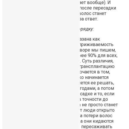
пересадкой у мужчин (или не дает вообще). И
что делать если в моем случае после пересадки
например через год состояние волос станет
хуже , чем до. Заранее спасибо за ответ.
Отвечаю на Ваши вопросы по порядку:
Пересадка одинаково показана как
мужчинам и женщинам и приживаемость
для все одинакова. В договоре мы пишем,
что приживаемость не менее 90% для всех,
не делая различий по полу. Суть различия,
почему мужчины делают трансплантацию
чаще, чем женщины, заключается в том,
что, если у женщины только начинается
проблема, то она сразу несется ее решать,
т.е. лечить. При чем, ходят годами, а потом
уже задумываются о пересадке и то, если
нет результата. У мужчин в точности до
наоборот — пока проблема не просто станет
очевидной, а уже начинают люди открыто
говорить, что в 40 лет из-за потери волос
выглядишь на 60ть — тогда они кидаются
разруливать ситуацию, т.е. пересаживать