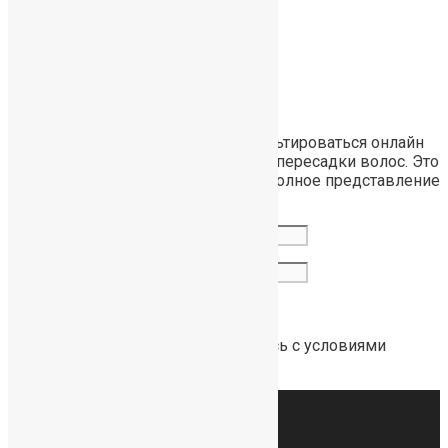
Записаться
на онлайн
консультацию
У вас есть возможность проконсультироваться онлайн
совершенно бесплатно по вопросу пересадки волос. Это
занимает 30 минут, и вы получите полное представление
об операции.
Отправляя сообщение, я соглашаюсь с условиями
политики конфиденциальности
.
hairtreat