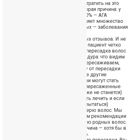
волосы. Лечить волосы и тратить на это
время — не их вариант. Вторая причина: у
мужчин потеря волос на 90% — АГА
(генетика), а у женщин влияет множество
факторов и один из главных — заболевания
по-женски.
Что касается отрицательных отзывов. И не
только от женщин. Любой пациент четко
для себя должен уяснить: пересадка волос
— это фиксирующая процедура: что видим
— то корректируем, туда пересаживаем,
закрываем. И все! Почему от пересадки
волос должны стать лучше другие
волосы? С какой стати? Они могут стать
лучше (я имею в виду не пересаженные
волосы — с ними ничего уже не станется)
только тогда, если их начать лечить и если
устранить (или хотя бы попытаться)
причину, влияющие на потерю волос. Мы
для пациентов всегда даем рекомендации
по лечению и поддержанию родных волос.
А если не установлена причина — хотя бы в
каком направлении искать.
По выпадению волос после пересадки. Во-