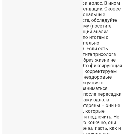
установлена причина потери волос. В ином
случае – это только рекомендации. Скорее
всего, у Вас какие-то гормональные
сдвиги. Поэтому, пожалуйста, обследуйте
Вашу гормональную систему (посетите
эндокринолога), сдайте общий анализ
крови, мочи и поговорите по итогам с
терапевтом, а так же обязательно
обследуйтесь у гинеколога. Если есть
возможность, так же посетите трихолога.
Пересадка волос на Ваш образ жизни не
влияет ни в коем случае. Это фиксирующая
процедура – что Видим, то корректируем.
Вы должны понимать, что нездоровые
волосы – ненормальная ситуация с
организмом. Захотите Вы заниматься
Вашим здоровьем до или после пересадки
– лично Ваше решение. Скажу одно: в
местах, где волосы уже потеряны – они не
вырастут никогда. Волосы, которые
остались, можно укрепить и подлечить. Не
будете их поддерживать, то конечно, они
могут так же в перспективе выпасть, как и
те, которых сегодня уже на голове нет.