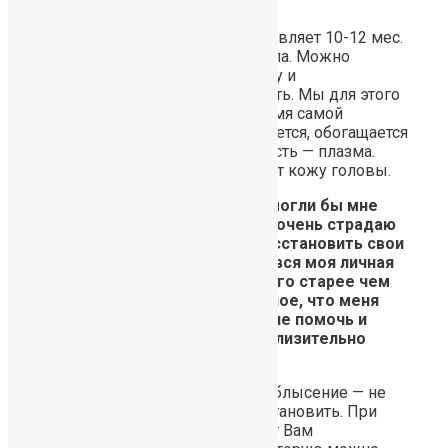
пересаженные волосы
Полный цикл роста волос составляет 10-12 мес.
Это зависит от природного цикла. Можно
ускорить только их рост в длину и
первоначальную приживаемость. Мы для этого
делаем плазмотерапию во время самой
процедуры. Ваша кровь забирается, обогащается
и центрифугируется. Жидкая часть — плазма.
После изъятия ею прокалывают кожу головы.
Вопрос: Добрый день! Вы не могли бы мне
уделить немного внимания! Я очень страдаю
облысением и хочу, как то восстановить свои
волосы! Из-за этого рушится вся моя личная
жизнь и лицо выглядит намного старее чем
это было всегда. Самое главное, что меня
интересует, это реально ли мне помочь и
сколько это может хоть приблизительно
стоить?
В наше время потеря волос и облысение — не
проблема. Волосы можно восстановить. При
чем, технология HFE предлагает Вам