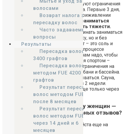
Мытье и уход за
После трансплантации существуют ограничения
волосами
на занятия любым видом спорта. Первые 3 дня,
когда идет основной процесс приживлении
Возврат налога за
волос,
категорически нельзя заниматься
пересадку волос
спортом и особенно, поднимать тяжести.
Часто задаваемые
Только через 7 дней можно начинать заниматься
вопросы
постепенно, увеличивая нагрузку, но и без
сильного потоотделения. Т.к. пот – это соль и
Результаты
будет разъедать полученные в процессе
Пересадка волос
трансплантации микроранки, а нам надо, чтобы
3400 графтов
они заживали. Активные занятия спортом –
Пересадка волос
через 12-14 дней. Так же есть ограничения на
прием душа, посещение сауны, бани и бассейна.
методом FUE 4200
Первые 3 дня нельзя даже умываться. Сауна,
графтов
баня разрешаются только через 2 недели.
Результат пересадки
Бассейн можно посещать вообще только через
волос методом FUE
3 недели.
после 8 месяцев
Вопрос: Пересадка волос у женщин —
Результат пересадки
почему так много негативных отзывов?
волос методом FUE
через 14 дней и 6
Добрый день, ответьте пожалуйста еще на
месяцев
несколько вопросов .