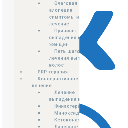
Очаговая
алопеция —
симптомы и
лечение
Причины
выпадения волос у
женщин
Пять шагов
лечения выпадения
волос
PRP терапия
Консервативное
лечение
VK
Лечение
выпадения волос
Финастерид
Миноксидил
Кетоконазол
Лазерное