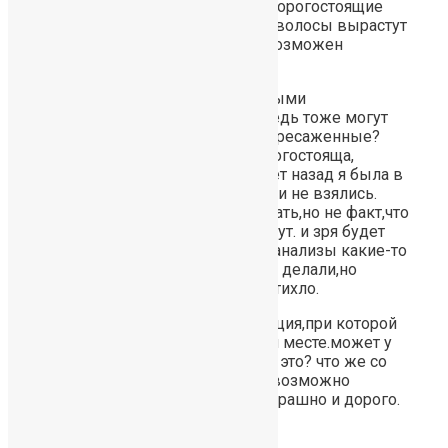
невыполнимые или слишком дорогостоящие
рекомендации. пересаженные волосы вырастут
в любом случае или все-таки возможен
отрицательный результат?
А что будет с моими собственными
оставшимися волосами? они ведь тоже могут
выпасть? и останутся только пересаженные?
ваша процедура довольно дорогостояща,
поэтому столько сомнений. 8 лет назад я была в
такой клинике по пересадке. они не взялись.
сказали,что могут,конечно,сделать,но не факт,что
потом другие волосы не выпадут. и зря будет
вся пересадка. сказали делать анализы какие-то
для определения причин. что-то делали,но
ничего не обнаружили. и все затихло.
Есть какая-то диффузная алопеция,при которой
очаги могут возникать в любом месте.может у
меня она? или фото исключают это? что же со
мной такое? больше ничего невозможно
сделать? пересадка все-таки страшно и дорого.
Ответ: