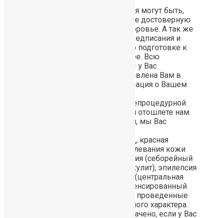
Последствия и осложнения могут быть,
если вы не предоставляете достоверную
информацию о Вашем здоровье. А так же
если Вы не соблюдаете предписания и
рекомендации Доктора по подготовке к
трансплантации и после нее. Всю
информацию, которую мы у Вас
запрашиваем, будет направлена Вам в
виде Мед.статуса (информация о Вашем
здоровье) и Инструкций –
Предпроцедурной и Послепроцедурной.
Мед.статус Вы заполните и отошлете нам.
Если у нас будут уточнения, мы Вас
спросим.
Среди заболеваний: СПИД, красная
волчанка, различные заболевания кожи
головы в стадии обострения (себорейный
дерматит, псориаз, фолликулит), эпилепсия
или иные нарушения ЦНС (центральная
нервная система), некомпенсированный
сахарный диабет, недавно проведенные
вмешательства оперативного характера.
Лечение может быть назначено, если у Вас