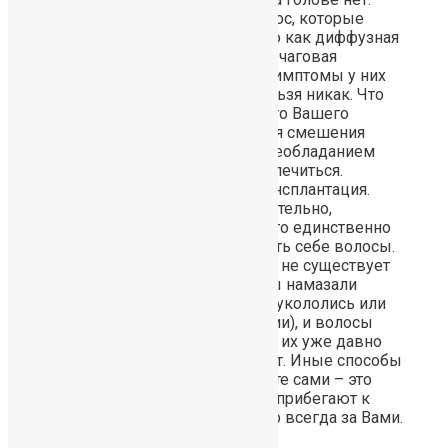
Есть варианты потери волос, которые
диагностируются отдельно как диффузная
алопеция и отдельно как очаговая
алопеция. Проявления и симптомы у них
различны, смешать их нельзя никак. Что
касается более уточненного Вашего
диагноза. То у Вас ситуация смешения
диффузной алопеции с преобладанием
андрогенной. Диффузная лечиться.
Андрогенная – только трансплантация.
Пересадка волос, действительно,
недешевый вариант. Но это единственно
возможный способ вернуть себе волосы.
При чем, навсегда. В мире не существует
препарата, которым бы Вы намазали
голову (выпили таблетки, укололись или
провели иные манипуляции), и волосы
начали расти в местах, где их уже давно
нет. Извините, но чудес нет. Иные способы
при потери волос Вы знаете сами – это
парики. Иногда женщины прибегают к
микропигментации. Выбор всегда за Вами.