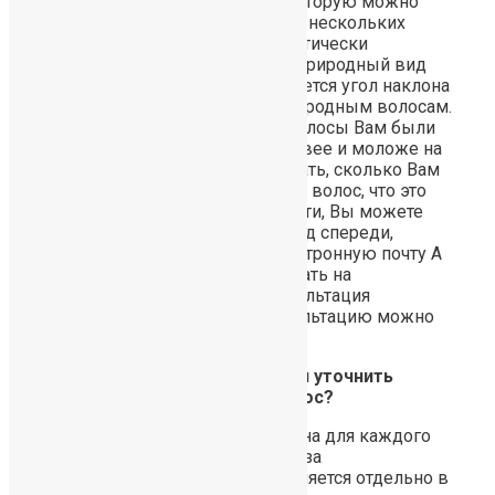
безболезненную процедуру, которую можно
провести в течение одного дня, нескольких
часов. В итоге Вы получите фактически
естественную густоту волос и природный вид
прически, т.к. нами выдерживается угол наклона
волос, который присущ Вашим родным волосам.
Никто никогда не узнает, что волосы Вам были
пересажены! Вы станете красивее и моложе на
10ть лет! Чтобы конкретно узнать, сколько Вам
необходимо трансплантировать волос, что это
будет по времени и по стоимости, Вы можете
прислать свои фото головы (вид спереди,
сверху и фото затылка) на электронную почту А
если есть время, придти/приехать на
консультацию по адресу: Консультация
бесплатна. Записаться на консультацию можно
по телефону
Вопрос: Здравствуйте. Я хотел уточнить
сколько стоит пересадка волос?
Пересадка волос индивидуальна для каждого
пациента, поэтому и стоимость за
трансплантацию волос определяется отдельно в