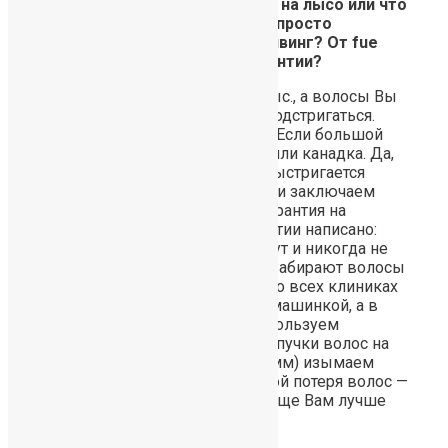
Вопрос: Подстригаться нужно на лысо или что
то останется? Я так понимаю просто
выбривается полоска при шейвинг? От fue
чем отличается? И какие гарантии?
Если объем пересадки до 2,5 тыс., а волосы Вы
носите длинные, то можно не подстригаться.
Метод забора — шейвинг-лайн. Если большой
объем, то стрижка — полубокс или канадка. Да,
поднимаются Ваши волосы и выстригается
необходимая область Мы с Вами заключаем
Договор, к нему прилагается гарантия на
пересаженные волосы. В гарантии написано:
пересаженные волосы вырастут и никогда не
выпадут. FUE бывают разные. Забирают волосы
либо машинкой, либо руками. Во всех клиниках
РФ, где делают FUE, работают машинкой, а в
нашей – руками. Т.е., мы не используем
скальпель и не высверливаем пучки волос на
голове, а просто проколом (0,8мм) изымаем
готовый трансплантат Машинкой потеря волос —
50-70%, руками — 2,0-2,5%. Вообще Вам лучше
прийти на консультацию.