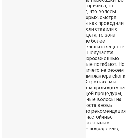
первых, если не устранена причина, то
удивляться не приходиться, что волосы
продолжают падать. Во-вторых, смотря
какой методикой ставили и как проводили
процесс трансплантации. Если ставили с
помощью скальпеля и пинцета, то зона
постановки рубцуется и еще более
уменьшается приток питательных веществ
к волосяным фолликулам. Получается
через год такая ситуация: пересаженные
волосы вырастают, а родные погибают. Но
это не наш вариант — мы ничего не режем,
мы работаем с помощью имплантера choi и
только микропроколами. В-третьих, мы
пересадку волос предлагаем проводить на
фоне иммуностимулирующей процедуры,
чтобы сразу подпитать родные волосы на
период первоначального роста вновь
пересаженных. Конечно, это рекомендация
и решение за Вами, но мы настойчиво
рекомендуем. Что предлагают иные
клиники в данном случае — подозреваю,
что ничего.