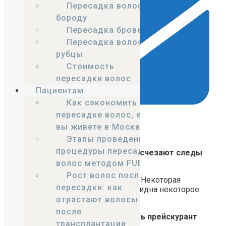
Пересадка волос в
бороду
Пересадка бровей
Пересадка волос на
рубцы
Стоимость
пересадки волос
Пациентам
Как сэкономить на
пересадке волос, если
вы живете в Москве?
Email
Этапы проведения
процедуры пересадки
Вопрос: Через сколько дней исчезают следы
от пересадки?
волос методом FUE
Рост волос после
Через 3-5 дня заживают ранки. Некоторая
пересадки: как
розоватость может быть еще видна некоторое
время
отрастают волосы
после
Добрый день! можно получить прейскурант
трансплантации