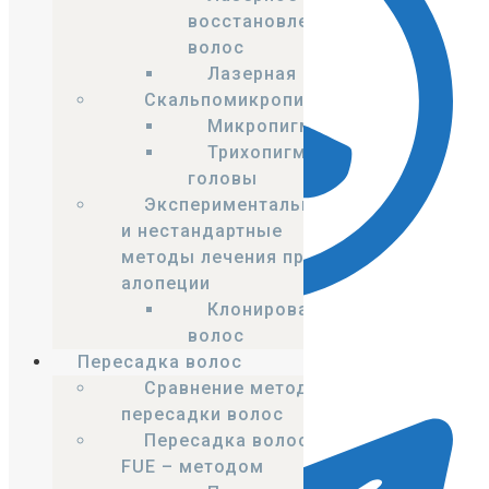
восстановление
волос
Лазерная кепка
Cкальпомикропигментация
Микропигментация
Трихопигментация
головы
Экспериментальные
и нестандартные
методы лечения при
алопеции
Клонирование
волос
WhatsApp
Пересадка волос
Сравнение методов
пересадки волос
Пересадка волос
FUE – методом