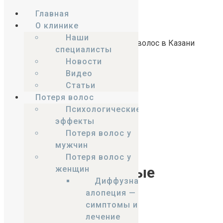
Главная
О клинике
Skip to content
Наши
специалисты
Центр трансплантации
Новости
и лечения волос
Видео
Статьи
Выберите ваш город
Потеря волос
Казань
Психологические
эффекты
+7 (917) 234-78-88
Заказать звонок
Потеря волос у
мужчин
Потеря волос у
Часто задаваемые
женщин
Диффузная
вопросы
алопеция —
симптомы и
лечение