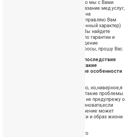
Я Вам уже писала о том, что мы с Вами
заключаем Договор на оказание мед.услуг,
в котором есть и гарантия на
пересаженные волосы. Отправляю Вам
договор (он имеет обобщенный характер)
для ознакомления. Здесь Вы найдете
ответы на Ваши вопросы по гарантии и
ответственности за проведение
процедуры. Если есть вопросы, прошу Вас.
Вопрос: Здравствуйте. что за последствия
могут быть и осложнения? и какие
заболевания и индивидуальные особенности
могут повлиять на результат?
Я за собой ничего такого не знаю, но,наверное,я
в чем -то нездорова,раз у меня такие проблемы.
по вашему договору,если я вас не предупрежу о
заболеваниях, то значит сама виновата,если
волосы не вырастут.и какое лечение может
быть назначено после пересадки и образ жизни
какой должен быть?
Вы скажите сразу, а то может это