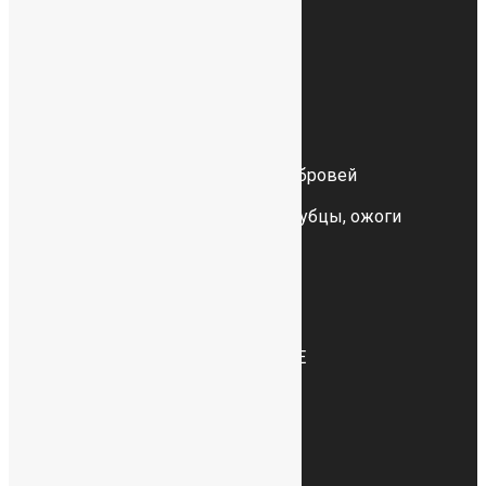
Центр трансплантации
и лечения волос
Пересадка волос отзывы
Пересадка волос на голову
Пересадка волос у женщин
Пересадка и восстановление бровей
Пересадка бороды
Пересадка волос на шрамы, рубцы, ожоги
Пересадка волос DHI
Тату волос
Лечение выпадения волос
Лечение волос в Казани
Пересадка волос цена
Пересадка волос методом FUE
+7 (917) 234-78-88
Заказать звонок