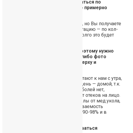
Вопрос: Как мне сориентироваться по
количеству графтов? Сколько примерно
прикидывается на см?
Погрешность есть порядка 10%, но Вы получаете
полноценную заочную консультацию — по кол-
ву, по цене и по времени, как долго это будет
делаться.
Вопрос: Я с другого города, поэтому нужно
понять или вживую приехать, либо фото
головы прислать (спереди, сверху и
макушку).
Пациенты из др. городов прилетают к нам с утра,
делают пересадку и в этот же день — домой, т.к.
Ваш внешний вид не страдает, болей нет,
чувствуете себя как обычно. Нет отеков на лицо.
Микроранки напоминают проколы от мед.укола,
шрамов и разрезов нет. Приживаемость
пересаженных волос не менее 90-98% и в
договоре мы об этом пишем.
Вопрос: Сколько будут приживаться