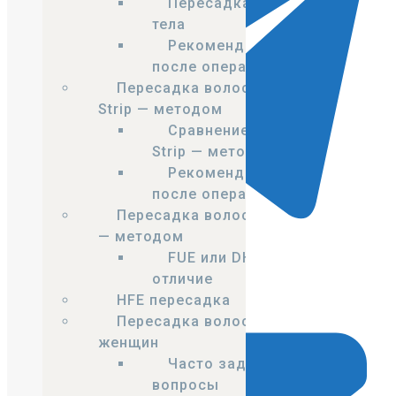
Пересадка волос с
тела
Рекомендации
после операции
Пересадка волос
Strip — методом
Сравнение FUE и
Strip — методов
Рекомендации
после операции
Пересадка волос DHI
— методом
FUE или DHI в чем
отличие
Telegram
HFE пересадка
Пересадка волос у
женщин
Часто задаваемые
вопросы