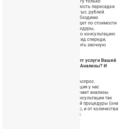
каждом конкретном случае. Могу только
сказать, что минимальная стоимость пересадки
волос на голову составляет 50 тыс. рублей.
Чтобы понять, сколько Вам необходимо
пересаживать волос, что это будет по стоимости
и по времени проведения процедуры,
приезжайте к нам на бесплатную консультацию
или присылайте фото головы (вид спереди,
сверху и затылок), чтобы получить заочную
консультацию.
Вопрос: Скажите сколько стоят услуги Вашей
клиники? Первичный осмотр? Анализы? И
сама пересадка?
Здравствуйте! Спасибо за Ваш вопрос.
Первичный осмотр и консультация у нас
бесплатны. Далее доктор назначает анализы
(если они потребуются). И на консультации так
же формируется стоимость всей процедуры (она
зависит от степени потери волос, и от количества
FU которое будут показано Вам).